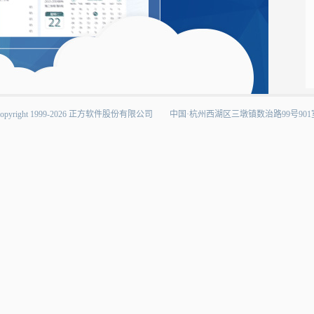
pyright1999-2026正方软件股份有限公司中国·杭州西湖区三墩镇数治路99号901