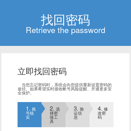
找回密码
Retrievethepassword
立即找回密码
当您忘记密码时，系统会向您提供重新设置密码的
途径。如果希望实时接收帐号风险提醒、开通更多安
全保护。
1.
2.
3.
4.
账
选
验
修
号核
择密
证信
改密
实
保工
息
码
具